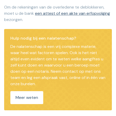
Om de rekeningen van de overledene te deblokkeren,
moet u de bank
een attest of een akte van erfopvolging
bezorgen.
Hulp nodig bij een nalatenschap?
De nalatenschap is een vrij complexe materie,
waar heel wat factoren spelen. Ook is het niet
altijd even evident om te weten welke aangiftes u
zelf kunt doen en waarvoor u een beroep moet
doen op een notaris. Neem contact op met ons
team en leg een afspraak vast, online of in één van
onze burelen.
Meer weten