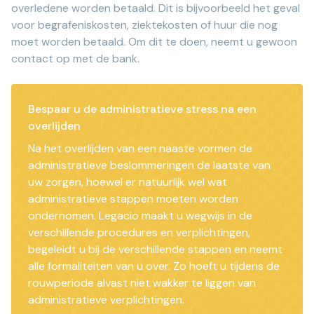
overledene worden betaald. Dit is bijvoorbeeld het geval
voor begrafeniskosten, ziektekosten of huur die nog
moet worden betaald. Om dit te doen, neemt u gewoon
contact op met de bank.
Bespaar u de administratieve stress na een
overlijden
Na het overlijden van een naaste vormen de
administratieve beslommeringen de laatste van
uw zorgen, hoewel er natuurlijk wel wat
administratieve stappen moeten worden
ondernomen. Legacio maakt u wegwijs in de
verschillende procedures en verplichtingen,
begeleidt u bij de verschillende stappen en neemt
alle formaliteiten van u over. Zo hoeft u tijdens de
rouwperiode alvast niet wakker te liggen van
administratieve verplichtingen.