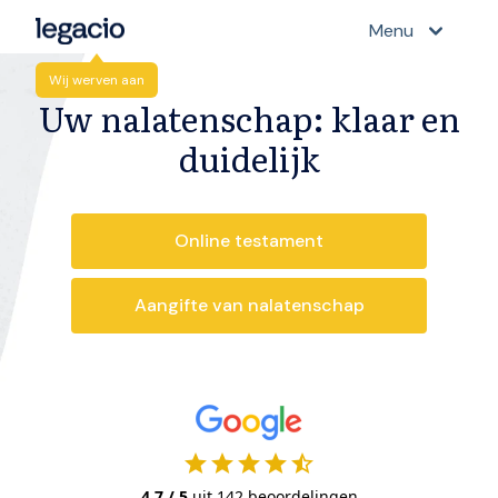
Menu
Wij werven aan
Uw nalatenschap: klaar en
duidelijk
Online testament
Aangifte van nalatenschap
star
star
star
star
star_half
4.7 / 5
uit
142
beoordelingen