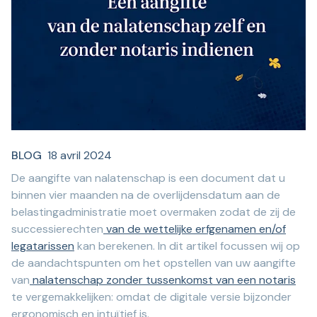
BLOG
18 avril 2024
De aangifte van nalatenschap is een document dat u
binnen vier maanden na de overlijdensdatum aan de
belastingadministratie moet overmaken zodat de zij de
successierechten
van de wettelijke erfgenamen en/of
legatarissen
kan berekenen. In dit artikel focussen wij op
de aandachtspunten om het opstellen van uw aangifte
van
nalatenschap zonder tussenkomst van een notaris
te vergemakkelijken: omdat de digitale versie bijzonder
ergonomisch en intuïtief is.