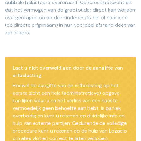
dubbele belastbare overdracht. Concreet betekent dit
dat het vermogen van de grootouder direct kan worden
overgedragen op de kleinkinderen als zijn of haar kind
(de directe erfgenaam) in hun voordeel afstand doet van
zijn erfenis.
Laat u niet overweldigen door de aangifte van
erfbelasting
Hoewel de aangifte van de erfbelasting op het
eerste zicht een hele (administratieve) opgave
kan lijken waar u na het verlies van een naaste
vermoedelijk geen behoefte aan hebt, is paniek
overbodig en kunt u rekenen op duidelijke info en
hulp van externe partijen. Gedurende de volledige
procedure kunt u rekenen op de hulp van Legacio
om alles vlot en correct te laten verlopen.