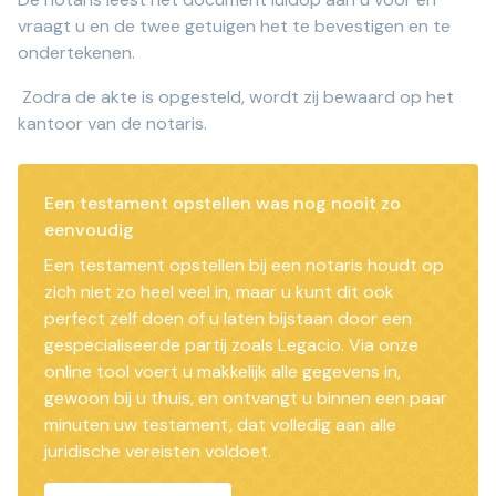
vraagt u en de twee getuigen het te bevestigen en te
ondertekenen.
Zodra de akte is opgesteld, wordt zij bewaard op het
kantoor van de notaris.
Een testament opstellen was nog nooit zo
eenvoudig
Een testament opstellen bij een notaris houdt op
zich niet zo heel veel in, maar u kunt dit ook
perfect zelf doen of u laten bijstaan door een
gespecialiseerde partij zoals Legacio. Via onze
online tool voert u makkelijk alle gegevens in,
gewoon bij u thuis, en ontvangt u binnen een paar
minuten uw testament, dat volledig aan alle
juridische vereisten voldoet.