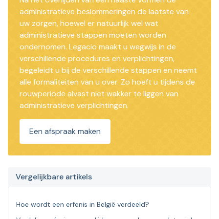
administratieve beslommeringen de laatste van
uw zorgen, hoewel er natuurlijk wel wat
administratieve stappen moeten worden
ondernomen. Legacio maakt u wegwijs in de
verschillende procedures en verplichtingen,
begeleidt u bij de verschillende stappen en neemt
alle formaliteiten van u over. Zo hoeft u tijdens de
rouwperiode alvast niet wakker te liggen van
administratieve verplichtingen.
Een afspraak maken
Vergelijkbare artikels
Hoe wordt een erfenis in België verdeeld?