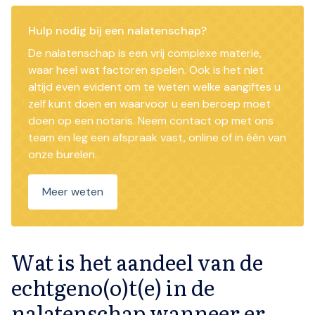
Hulp nodig bij een nalatenschap?
De nalatenschap is een vrij complexe materie,
waar heel wat factoren spelen. Ook is het niet
altijd even evident om te weten welke aangiftes u
zelf kunt doen en waarvoor u een beroep moet
doen op een notaris. Neem contact op met ons
team en leg een afspraak vast, online of in één van
onze burelen.
Meer weten
Wat is het aandeel van de
echtgeno(o)t(e) in de
nalatenschap wanneer er