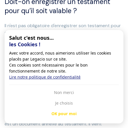
Doit-on enregistrer un testament
pour qu’il soit valable ?
Il n'est pas obligatoire d'enregistrer son testament pour
qu'il soit valable. En effet, la validité du testament
Salut c'est nous...
dépend de son contenu et de sa forme, et non de son
les Cookies !
enregistrement. Dans certaines situations, il peut être
utile de le faire enregistrer auprès du
Registre Central
Avec votre accord, nous aimerions utiliser les cookies
placés par Legacio sur ce site.
des Testaments
. L'enregistrement d'un testament
Ces cookies sont nécessaires pour le bon
garantira que le testament sera ouvert et appliqué
fonctionnement de notre site.
après-décès.
Lire notre politique de confidentialité
Comment appelle-t-on un
Non merci
ajout au testament ?
Je choisis
OK pour moi
L'ajout au testament s'appelle un codicille. Le codicille
est un document annexe au testament. Il vient