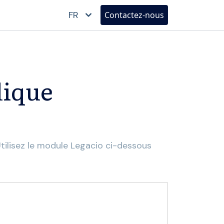
FR
Contactez-nous
dique
tilisez le module Legacio ci-dessous