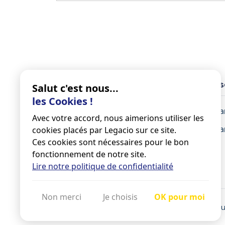
Legacio
Nos s
Salut c'est nous...
les Cookies !
À propos
Test
Avec votre accord, nous aimerions utiliser les
Jobs
Décla
cookies placés par Legacio sur ce site.
Ces cookies sont nécessaires pour le bon
Guides
fonctionnement de notre site.
Blog
Lire notre politique de confidentialité
Non merci
Je choisis
OK pour moi
Conditions générales d'ut