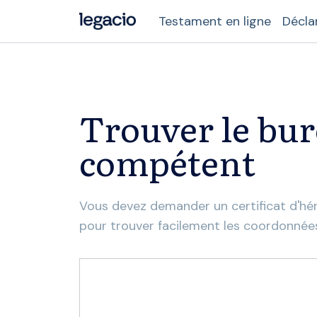
Testament en ligne
Décla
Trouver le bur
compétent
Vous devez demander un certificat d'hér
pour trouver facilement les coordonnée